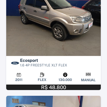
Ecosport
1.6 4P FREESTYLE XLT FLEX
2011
FLEX
130.000
MANUAL
R$ 48.800