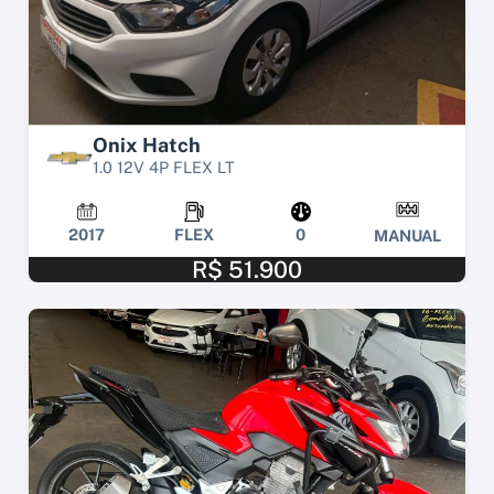
Onix Hatch
1.0 12V 4P FLEX LT
2017
FLEX
0
MANUAL
R$ 51.900